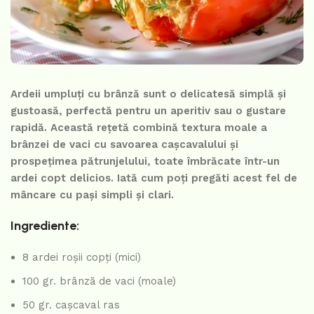
Ardeii umpluți cu brânză sunt o delicatesă simplă și
gustoasă, perfectă pentru un aperitiv sau o gustare
rapidă. Această rețetă combină textura moale a
brânzei de vaci cu savoarea cașcavalului și
prospețimea pătrunjelului, toate îmbrăcate într-un
ardei copt delicios. Iată cum poți pregăti acest fel de
mâncare cu pași simpli și clari.
Ingrediente:
8 ardei roșii copți (mici)
100 gr. brânză de vaci (moale)
50 gr. cașcaval ras