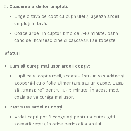
Coacerea ardeilor umpluți
:
Unge o tavă de copt cu puțin ulei și așează ardeii
umpluți în tavă.
Coace ardeii în cuptor timp de 7-10 minute, până
când se încălzesc bine și cașcavalul se topește.
Sfaturi:
Cum să cureți mai ușor ardeii copți?
:
După ce ai copt ardeii, scoate-i într-un vas adânc și
acoperă-i cu o folie alimentară sau un capac. Lasă-i
să „transpire” pentru 10-15 minute. În acest mod,
coaja se va curăța mai ușor.
Păstrarea ardeilor copți
:
Ardeii copți pot fi congelați pentru a putea găti
această rețetă în orice perioadă a anului.