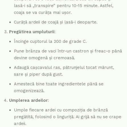
lasă-i să „transpire” pentru 10-15 minute. Astfel,
coaja se va curăța mai ușor.
Curăță ardeii de coajă și lasă-i deoparte.
Pregătirea umpluturii
:
Încinge cuptorul la 200 de grade C.
Pune brânza de vaci într-un castron și freac-o până
devine omogenă și cremoasă.
Adaugă cașcavalul ras, pătrunjelul tocat mărunt,
sare și piper după gust.
Amestecă bine toate ingredientele până se
omogenizează.
Umplerea ardeilor
:
Umple fiecare ardei cu compoziția de brânză
pregătită, folosind o linguriță. Ai grijă să nu se crape
ardeii.