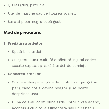
1/3 legătură pătrunjel
Ulei de măsline sau de floarea soarelui
Sare și piper negru după gust
Mod de preparare:
Pregătirea ardeilor
:
Spală bine ardeii.
Cu ajutorul unui cuțit, fă o tăietură în jurul codiței,
scoate capacul și curăță ardeii de semințe.
Coacerea ardeilor
:
Coace ardeii pe o tigaie, la cuptor sau pe grătar
până când coaja devine neagră și se poate
desprinde ușor.
După ce s-au copt, pune ardeii într-un vas adânc,
acoperă-i cu o folie alimentară sau un capac și