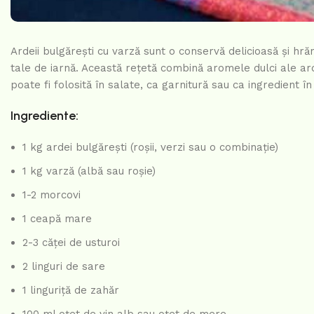
Ardeii bulgărești cu varză sunt o conservă delicioasă și hr
tale de iarnă. Această rețetă combină aromele dulci ale ar
poate fi folosită în salate, ca garnitură sau ca ingredient î
Ingrediente:
1 kg ardei bulgărești (roșii, verzi sau o combinație)
1 kg varză (albă sau roșie)
1-2 morcovi
1 ceapă mare
2-3 căței de usturoi
2 linguri de sare
1 linguriță de zahăr
100 ml oțet de vin alb sau oțet de mere