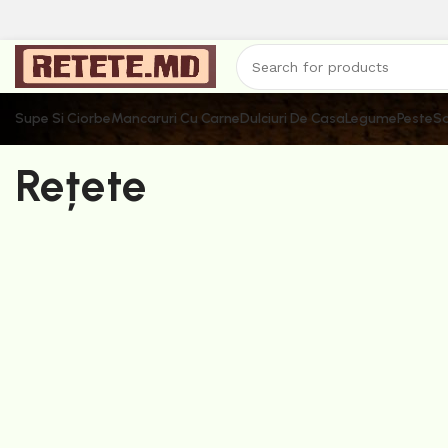
Supe Si Ciorbe
Mancaruri Cu Carne
Dulciuri De Casa
Legume
Peste
Sa
Rețete