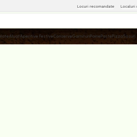
Locuri recomandate
Localuri
late
Aluat
Aperitive Festive
Conserve
Garnituri
Paine
Paste
Pizza
Sosuri