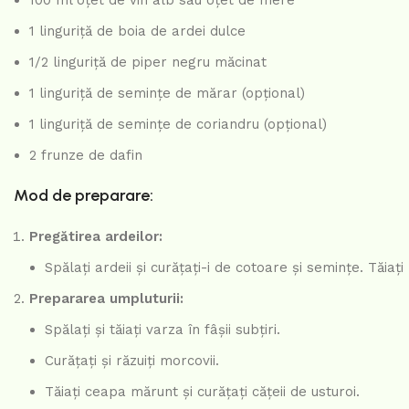
1 linguriță de boia de ardei dulce
1/2 linguriță de piper negru măcinat
1 linguriță de semințe de mărar (opțional)
1 linguriță de semințe de coriandru (opțional)
2 frunze de dafin
Mod de preparare:
Pregătirea ardeilor:
Spălați ardeii și curățați-i de cotoare și semințe. Tăia
Prepararea umpluturii:
Spălați și tăiați varza în fâșii subțiri.
Curățați și răzuiți morcovii.
Tăiați ceapa mărunt și curățați cățeii de usturoi.