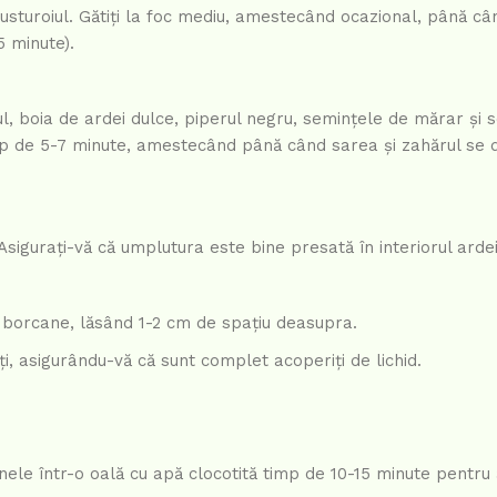
 usturoiul. Gătiți la foc mediu, amestecând ocazional, până c
5 minute).
ul, boia de ardei dulce, piperul negru, semințele de mărar și 
timp de 5-7 minute, amestecând până când sarea și zahărul se 
sigurați-vă că umplutura este bine presată în interiorul ardei
 în borcane, lăsând 1-2 cm de spațiu deasupra.
i, asigurându-vă că sunt complet acoperiți de lichid.
anele într-o oală cu apă clocotită timp de 10-15 minute pentru