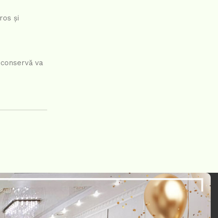
ros și
ă conservă va