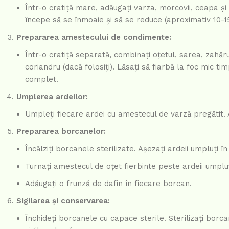
Într-o cratiță mare, adăugați varza, morcovii, ceapa și
începe să se înmoaie și să se reduce (aproximativ 10-1
Prepararea amestecului de condimente:
Într-o cratiță separată, combinați oțetul, sarea, zahăr
coriandru (dacă folosiți). Lăsați să fiarbă la foc mic 
complet.
Umplerea ardeilor:
Umpleți fiecare ardei cu amestecul de varză pregătit. A
Prepararea borcanelor:
Încălziți borcanele sterilizate. Așezați ardeii umpluți
Turnați amestecul de oțet fierbinte peste ardeii umpluț
Adăugați o frunză de dafin în fiecare borcan.
Sigilarea și conservarea:
Închideți borcanele cu capace sterile. Sterilizați borc