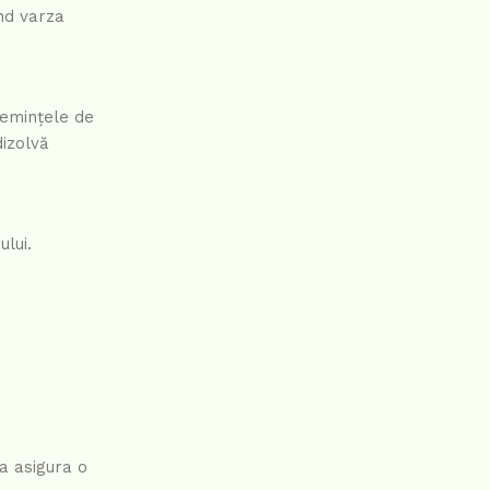
ând varza
semințele de
dizolvă
ului.
 a asigura o