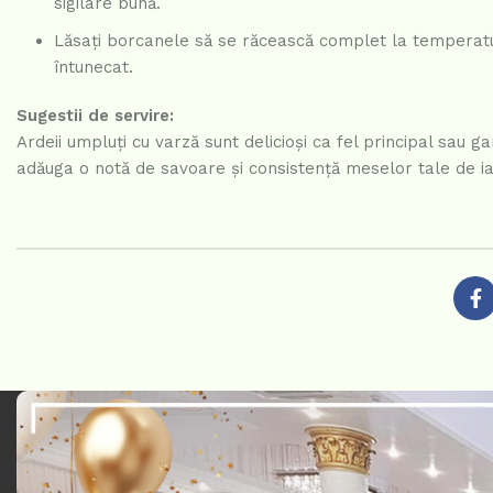
sigilare bună.
Lăsați borcanele să se răcească complet la temperatura
întunecat.
Sugestii de servire:
Ardeii umpluți cu varză sunt delicioși ca fel principal sau ga
adăuga o notă de savoare și consistență meselor tale de ia