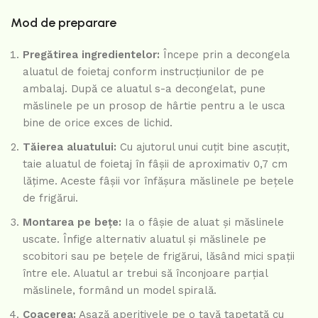
Mod de preparare
Pregătirea ingredientelor:
Începe prin a decongela
aluatul de foietaj conform instrucțiunilor de pe
ambalaj. După ce aluatul s-a decongelat, pune
măslinele pe un prosop de hârtie pentru a le usca
bine de orice exces de lichid.
Tăierea aluatului:
Cu ajutorul unui cuțit bine ascuțit,
taie aluatul de foietaj în fâșii de aproximativ 0,7 cm
lățime. Aceste fâșii vor înfășura măslinele pe bețele
de frigărui.
Montarea pe bețe:
Ia o fâșie de aluat și măslinele
uscate. Înfige alternativ aluatul și măslinele pe
scobitori sau pe bețele de frigărui, lăsând mici spații
între ele. Aluatul ar trebui să înconjoare parțial
măslinele, formând un model spirală.
Coacerea:
Așază aperitivele pe o tavă tapetată cu