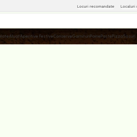
Locuri recomandate
Localuri
late
Aluat
Aperitive Festive
Conserve
Garnituri
Paine
Paste
Pizza
Sosuri