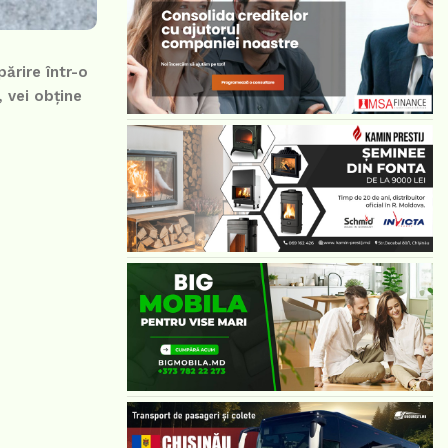
ărire într-o
 vei obține