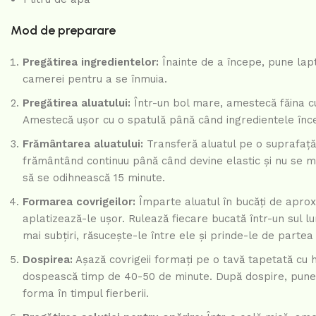
Mod de preparare
Pregătirea ingredientelor:
Înainte de a începe, pune lapte
camerei pentru a se înmuia.
Pregătirea aluatului:
Într-un bol mare, amestecă făina cu 
Amestecă ușor cu o spatulă până când ingredientele în
Frământarea aluatului:
Transferă aluatul pe o suprafață 
frământând continuu până când devine elastic și nu se mai
să se odihnească 15 minute.
Formarea covrigeilor:
Împarte aluatul în bucăți de aproxi
aplatizează-le ușor. Rulează fiecare bucată într-un sul 
mai subțiri, răsucește-le între ele și prinde-le de parte
Dospirea:
Așază covrigeii formați pe o tavă tapetată cu h
dospească timp de 40-50 de minute. După dospire, pune 
forma în timpul fierberii.