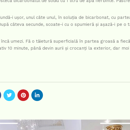
tecă bicarbonatul de sodiu cu 1 litru de apă fierbinte. Păstre
undă-i ușor, unul câte unul, în soluția de bicarbonat, cu parte
. După câteva secunde, scoate-i cu o spumieră și așază-i pe o 
ncă umezi. Fă o tăietură superficială în partea groasă a fiecă
v 10 minute, până devin aurii și crocanți la exterior, dar moi î