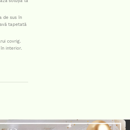
ază soluția la
a de sus în
tavă tapetată
rui covrig.
n interior.