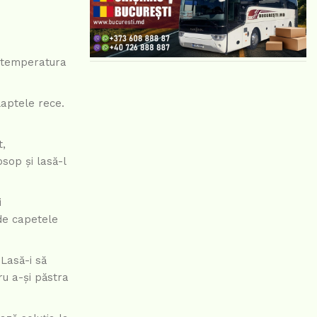
la temperatura
laptele rece.
t,
sop și lasă-l
i
nde capetele
 Lasă-i să
u a-și păstra