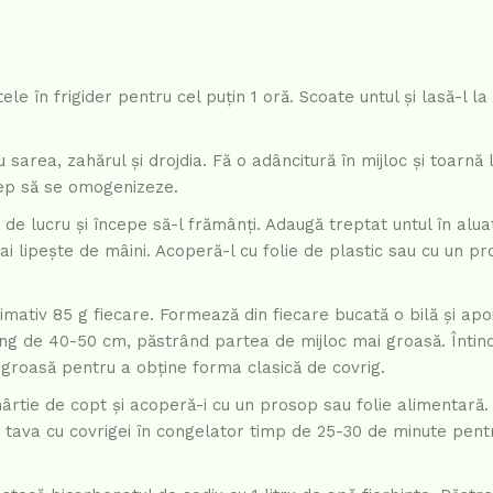
le în frigider pentru cel puțin 1 oră. Scoate untul și lasă-l 
sarea, zahărul și drojdia. Fă o adâncitură în mijloc și toarnă 
cep să se omogenizeze.
de lucru și începe să-l frămânți. Adaugă treptat untul în alua
 lipește de mâini. Acoperă-l cu folie de plastic sau cu un pro
mativ 85 g fiecare. Formează din fiecare bucată o bilă și apo
lung de 40-50 cm, păstrând partea de mijloc mai groasă. Înti
a groasă pentru a obține forma clasică de covrig.
ârtie de copt și acoperă-i cu un prosop sau folie alimentară.
tava cu covrigei în congelator timp de 25-30 de minute pentr