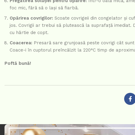
Pregătirea soluției pentru opărire:
Într-o oală mică, ames
foc mic, fără să o lași să fiarbă.
Opărirea covrigilor:
Scoate covrigeii din congelator și cuf
jos. Covrigii ar trebui să plutească la suprafață imediat
cu hârtie de copt.
Coacerea:
Presară sare grunjoasă peste covrigi cât sunt î
Coace-i în cuptorul preîncălzit la 220°C timp de aproximati
Poftă bună!