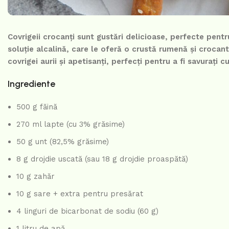
Covrigeii crocanți sunt gustări delicioase, perfecte pentr
soluție alcalină, care le oferă o crustă rumenă și crocant
covrigei aurii și apetisanți, perfecți pentru a fi savurați c
Ingrediente
500 g făină
270 ml lapte (cu 3% grăsime)
50 g unt (82,5% grăsime)
8 g drojdie uscată (sau 18 g drojdie proaspătă)
10 g zahăr
10 g sare + extra pentru presărat
4 linguri de bicarbonat de sodiu (60 g)
1 litru de apă