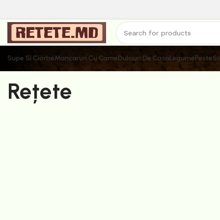
Supe Si Ciorbe
Mancaruri Cu Carne
Dulciuri De Casa
Legume
Peste
Sa
Rețete