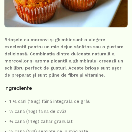
Brioșele cu morcovi și ghimbir sunt o alegere
excelentă pentru un mic dejun sănătos sau o gustare
delicioasă. Combinația dintre dulceața naturală a
morcovilor și aroma picantă a ghimbirului creează un
echilibru perfect de gusturi. Aceste brioșe sunt ușor
de preparat și sunt pline de fibre și vitamine.
Ingrediente
1 ¾ căni (198g) făină integrală de grâu
½ cană (46g) făină de ovăz
¾ cană (149g) zahăr granulat
½ cană (53g) semințe de in măcinate