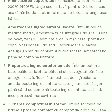
Preîncălzirea cuptorului:
Preîncălzește cuptorul la
200°C (400°F). Unge ușor o tavă pentru 12 brioșe sau
așază hârtie de copt în formele de brioșe și unge ușor
hârtia.
Amestecarea ingredientelor uscate:
Într-un bol de
mărime medie, amestecă făina integrală de grâu, făina
de ovăz, zahărul, semințele de in măcinate, praful de
copt, bicarbonatul de sodiu, scorțișoara și sarea.
Adaugă ghimbirul confiat și nucile tocate, amestecând
până se combină uniform.
Prepararea ingredientelor umede:
Într-un bol mic,
bate ouăle cu laptele bătut și uleiul vegetal până se
omogenizează. Toarnă amestecul de ingrediente
umede peste ingredientele uscate și amestecă ușor
până când se combină toate ingredientele. La final,
încorporează morcovii rași.
Turnarea compoziției în forme:
Umple formele de
brioșe aproape complet cu compoziția obținută. Lasă