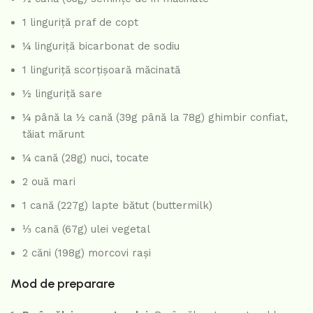
1 linguriță praf de copt
¼ linguriță bicarbonat de sodiu
1 linguriță scorțișoară măcinată
½ linguriță sare
¼ până la ½ cană (39g până la 78g) ghimbir confiat,
tăiat mărunt
¼ cană (28g) nuci, tocate
2 ouă mari
1 cană (227g) lapte bătut (buttermilk)
⅓ cană (67g) ulei vegetal
2 căni (198g) morcovi rași
Mod de preparare