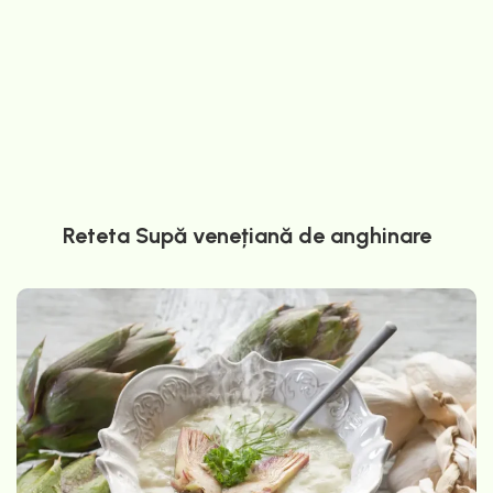
Reteta Supă venețiană de anghinare