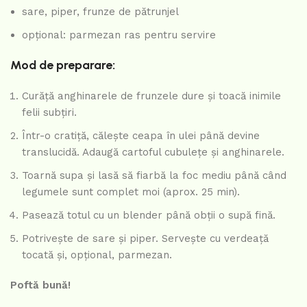
sare, piper, frunze de pătrunjel
opțional: parmezan ras pentru servire
Mod de preparare:
Curăță anghinarele de frunzele dure și toacă inimile
felii subțiri.
Într-o cratiță, călește ceapa în ulei până devine
translucidă. Adaugă cartoful cubulețe și anghinarele.
Toarnă supa și lasă să fiarbă la foc mediu până când
legumele sunt complet moi (aprox. 25 min).
Pasează totul cu un blender până obții o supă fină.
Potrivește de sare și piper. Servește cu verdeață
tocată și, opțional, parmezan.
Poftă bună!